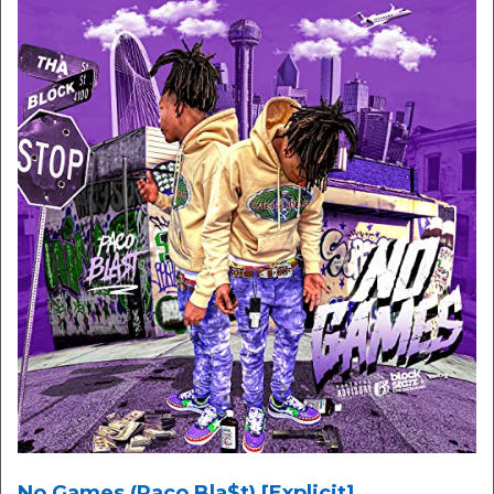
No Games (Paco Bla$t) [Explicit]