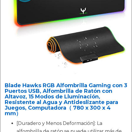
Blade Hawks RGB Alfombrilla Gaming con 3
Puertos USB, Alfombrilla de Ratón con
Altavoz, 15 Modos de Lluminación,
Resistente al Agua y Antideslizante para
Juegos, Computadora（ 780 x 300 x 4
mm）
[Duradero y Menos Deformación]: La
alfombrilla de ratón se puede utilizar más de