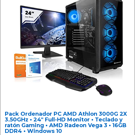
Pack Ordenador PC AMD Athlon 3000G 2X
3.50GHz • 24" Full-HD Monitor • Teclado y
ratón Gaming • AMD Radeon Vega 3 • 16GB
DDR4 • Windows 10