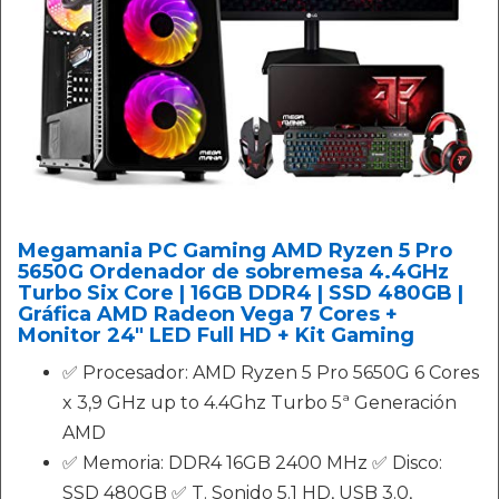
Megamania PC Gaming AMD Ryzen 5 Pro
5650G Ordenador de sobremesa 4.4GHz
Turbo Six Core | 16GB DDR4 | SSD 480GB |
Gráfica AMD Radeon Vega 7 Cores +
Monitor 24" LED Full HD + Kit Gaming
✅ Procesador: AMD Ryzen 5 Pro 5650G 6 Cores
x 3,9 GHz up to 4.4Ghz Turbo 5ª Generación
AMD
✅ Memoria: DDR4 16GB 2400 MHz ✅ Disco:
SSD 480GB ✅ T. Sonido 5.1 HD, USB 3.0,