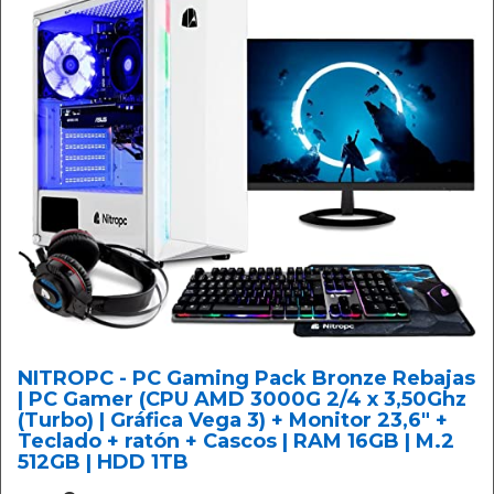
NITROPC - PC Gaming Pack Bronze Rebajas
| PC Gamer (CPU AMD 3000G 2/4 x 3,50Ghz
(Turbo) | Gráfica Vega 3) + Monitor 23,6" +
Teclado + ratón + Cascos | RAM 16GB | M.2
512GB | HDD 1TB