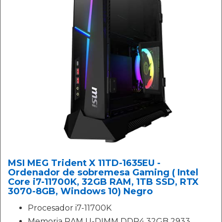
MSI MEG Trident X 11TD-1635EU -
Ordenador de sobremesa Gaming ( Intel
Core i7-11700K, 32GB RAM, 1TB SSD, RTX
3070-8GB, Windows 10) Negro
Procesador i7-11700K
Memoria RAM U-DIMM DDR4 32GB 2933