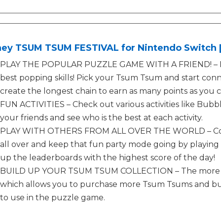
ney TSUM TSUM FESTIVAL for Nintendo Switch 
PLAY THE POPULAR PUZZLE GAME WITH A FRIEND! – Play
best popping skills! Pick your Tsum Tsum and start co
create the longest chain to earn as many points as you c
FUN ACTIVITIES – Check out various activities like Bubb
your friends and see who is the best at each activity.
PLAY WITH OTHERS FROM ALL OVER THE WORLD – Conne
all over and keep that fun party mode going by playing 
up the leaderboards with the highest score of the day!
BUILD UP YOUR TSUM TSUM COLLECTION – The more poi
which allows you to purchase more Tsum Tsums and buil
to use in the puzzle game.