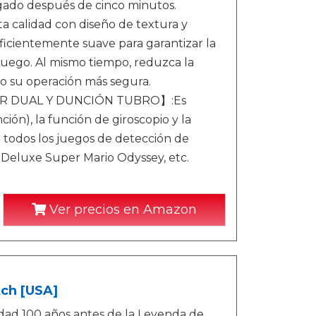
gado después de cinco minutos.
alidad con diseño de textura y
uficientemente suave para garantizar la
uego. Al mismo tiempo, reduzca la
do su operación más segura.
R DUAL Y DUNCIÓN TUBRO】:Es
ión), la función de giroscopio y la
 todos los juegos de detección de
 Deluxe Super Mario Odyssey, etc.
Ver precios en Amazon
tch [USA]
idad 100 años antes de la Leyenda de