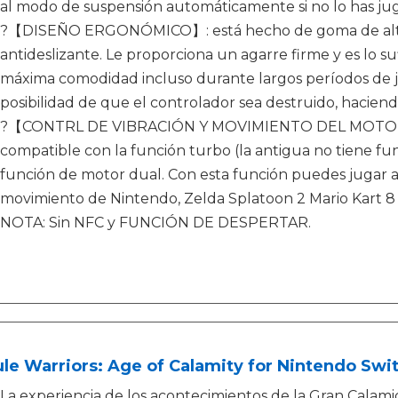
al modo de suspensión automáticamente si no lo has ju
?【DISEÑO ERGONÓMICO】: está hecho de goma de alta c
antideslizante. Le proporciona un agarre firme y es lo s
máxima comodidad incluso durante largos períodos de j
posibilidad de que el controlador sea destruido, hacien
?【CONTRL DE VIBRACIÓN Y MOVIMIENTO DEL MOTO
compatible con la función turbo (la antigua no tiene func
función de motor dual. Con esta función puedes jugar a
movimiento de Nintendo, Zelda Splatoon 2 Mario Kart 8
NOTA: Sin NFC y FUNCIÓN DE DESPERTAR.
le Warriors: Age of Calamity for Nintendo Swi
La experiencia de los acontecimientos de la Gran Calam