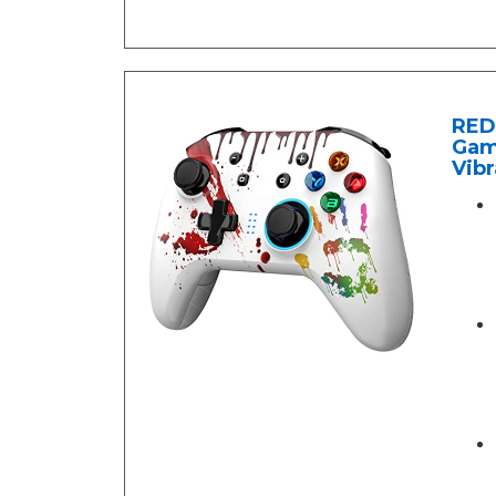
RED
Game
Vibr