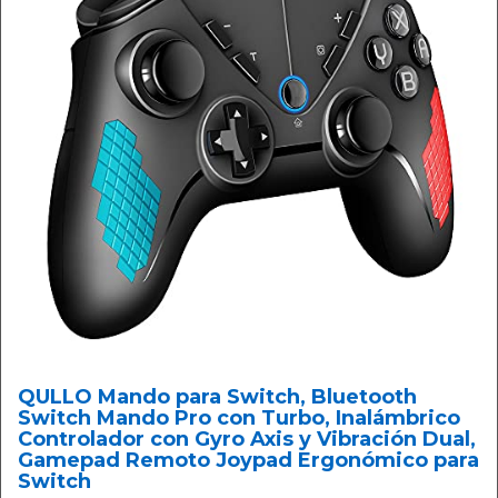
QULLO Mando para Switch, Bluetooth
Switch Mando Pro con Turbo, Inalámbrico
Controlador con Gyro Axis y Vibración Dual,
Gamepad Remoto Joypad Ergonómico para
Switch