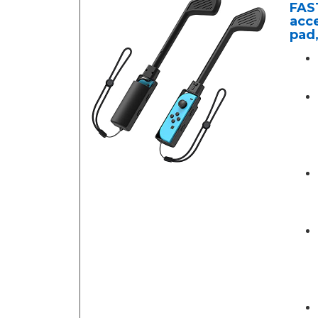
FAST
acce
pad,