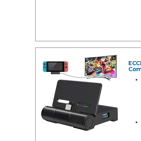
ECC
Com