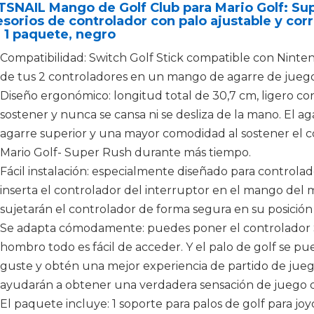
SNAIL Mango de Golf Club para Mario Golf: Su
sorios de controlador con palo ajustable y co
 1 paquete, negro
Compatibilidad: Switch Golf Stick compatible con Ninte
de tus 2 controladores en un mango de agarre de juego
Diseño ergonómico: longitud total de 30,7 cm, ligero con
sostener y nunca se cansa ni se desliza de la mano. El 
agarre superior y una mayor comodidad al sostener el c
Mario Golf- Super Rush durante más tiempo.
Fácil instalación: especialmente diseñado para control
inserta el controlador del interruptor en el mango del
sujetarán el controlador de forma segura en su posición 
Se adapta cómodamente: puedes poner el controlador S
hombro todo es fácil de acceder. Y el palo de golf se pue
guste y obtén una mejor experiencia de partido de juego
ayudarán a obtener una verdadera sensación de juego d
El paquete incluye: 1 soporte para palos de golf para joy