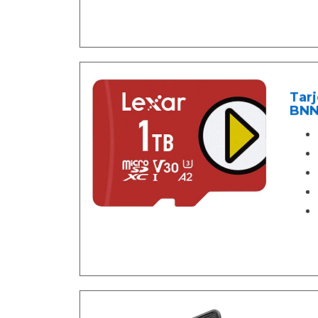
Tarj
BNN