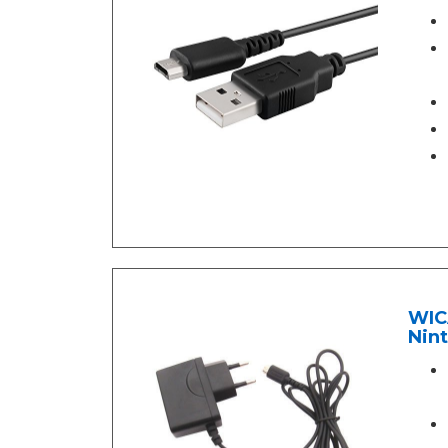
WIC
Nint