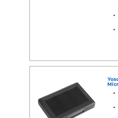
Yoso
Mic