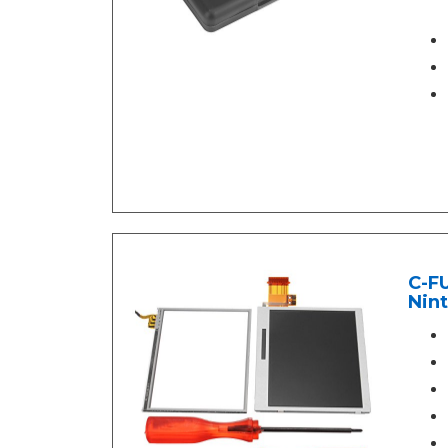
C-FU
Nint