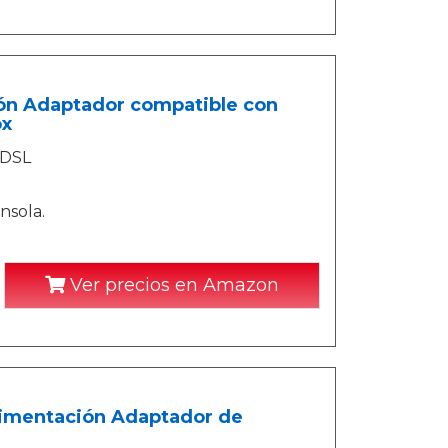
ón Adaptador compatible con
ox
 DSL
nsola.
Ver precios en Amazon
limentación Adaptador de