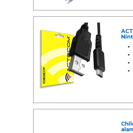
ACT
Nint
Chi
ala