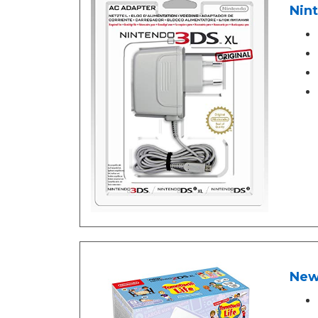
Nint
New 