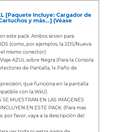
L [Paquete Incluye: Cargador de
Cartuchos y más…] (Véase
en este pack. Ambos sirven para
3DS (como, por ejemplos, la 2DS/Nueva
el mismo conector).
iaje AZUL sobre Negra (Para la Consola
otectores de Pantalla, 1x Paño de
precisión, que funciona en la pantalla
atible con la WiiU).
S SE MUESTRAN EN LAS IMÁGENES
NCLUYEN EN ESTE PACK. (Para mas
 por favor, vaya a la descripción del
a ver toda nuestra gama de