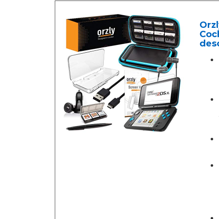
Orz
Coc
desc