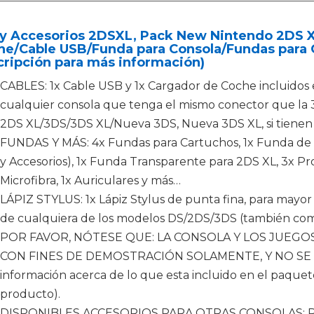
ly Accesorios 2DSXL, Pack New Nintendo 2DS X
he/Cable USB/Funda para Consola/Fundas para 
ripción para más información)
CABLES: 1x Cable USB y 1x Cargador de Coche incluidos 
cualquier consola que tenga el mismo conector que la 
2DS XL/3DS/3DS XL/Nueva 3DS, Nueva 3DS XL, si tienen 
FUNDAS Y MÁS: 4x Fundas para Cartuchos, 1x Funda de V
y Accesorios), 1x Funda Transparente para 2DS XL, 3x Pr
Microfibra, 1x Auriculares y más…
LÁPIZ STYLUS: 1x Lápiz Stylus de punta fina, para mayor 
de cualquiera de los modelos DS/2DS/3DS (también comp
POR FAVOR, NÓTESE QUE: LA CONSOLA Y LOS JUEGO
CON FINES DE DEMOSTRACIÓN SOLAMENTE, Y NO SE I
información acerca de lo que esta incluido en el paquete,
producto).
DISPONIBLES ACCESORIOS PARA OTRAS CONSOLAS: Par