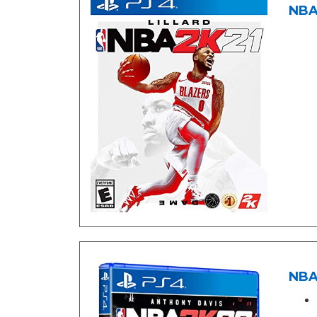
NBA 
NBA