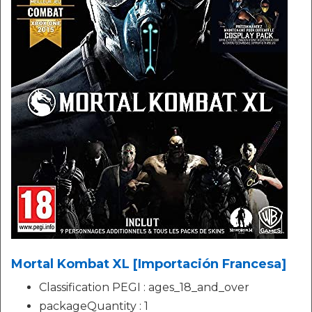
Mortal Kombat XL [Importación Francesa]
Classification PEGI : ages_18_and_over
packageQuantity : 1