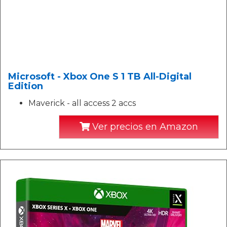
Microsoft - Xbox One S 1 TB All-Digital
Edition
Maverick - all access 2 accs
Ver precios en Amazon