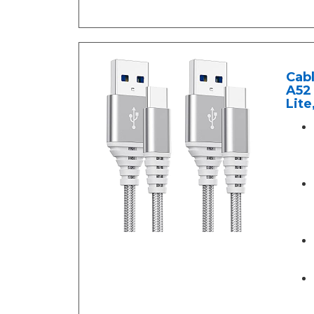
Cab
A52
Lite