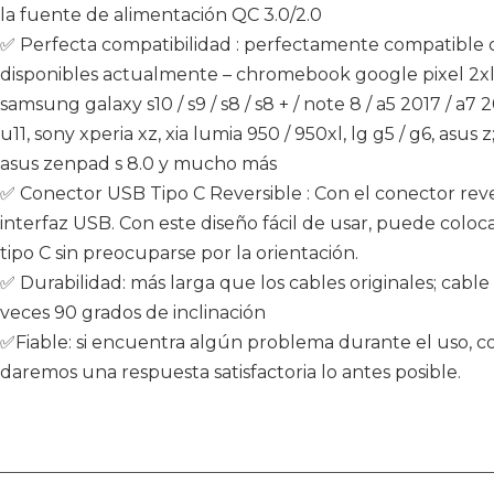
la fuente de alimentación QC 3.0/2.0
✅ Perfecta compatibilidad : perfectamente compatible co
disponibles actualmente – chromebook google pixel 2xl, pi
samsung galaxy s10 / s9 / s8 / s8 + / note 8 / a5 2017 / a7 
u11, sony xperia xz, xia lumia 950 / 950xl, lg g5 / g6, asus z
asus zenpad s 8.0 y mucho más
✅ Conector USB Tipo C Reversible : Con el conector rever
interfaz USB. Con este diseño fácil de usar, puede coloc
tipo C sin preocuparse por la orientación.
✅ Durabilidad: más larga que los cables originales; cable
veces 90 grados de inclinación
✅Fiable: si encuentra algún problema durante el uso, 
daremos una respuesta satisfactoria lo antes posible.