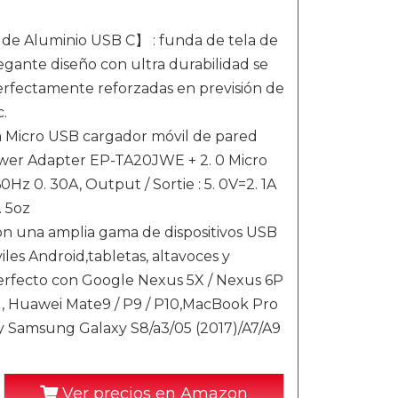
de Aluminio USB C】 : funda de tela de
legante diseño con ultra durabilidad se
 perfectamente reforzadas en previsión de
.
a Micro USB cargador móvil de pared
Power Adapter EP-TA20JWE + 2. 0 Micro
 0. 30A, Output / Sortie : 5. 0V=2. 1A
 5oz
n una amplia gama de dispositivos USB
iles Android,tabletas, altavoces y
 perfecto con Google Nexus 5X / Nexus 6P
1, Huawei Mate9 / P9 / P10,MacBook Pro
y Samsung Galaxy S8/a3/05 (2017)/A7/A9
Ver precios en Amazon