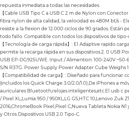
repuesta inmediata a todas las necesidades.
【Cable USB Tipo C a USB C 2 m de Nylon con Conector 
fibra nylon de alta calidad, la velocidad es 480M bt/s - E
resiste a la flexion de 12.000 ciclos de 90 grados. Están
todo fallo. Compatible con todos los dispositivos de tipo-c
【Tecnología de carga rápida】: El Adaptive rapido carg
permite la recarga rápida en sus dispositivos.2. 0 USB 
USB EP-DG925UWE. Input / Alimention: 100-240V ~50-60Hz
S/N R37G. Power Supply Power Adapter Cube Weighs 1.
【Compatibilidad de carga】: Diseñado para funcionar co
(incluidos los Quick Charge 3.0/2.0/1.0),De iPhones a móv
auriculares Bluetooth,relojes inteligentes,etc.El usb c
/ Pixel XL,Lumia 950 / 950XL,LG G5,HTC 10,Lenovo Zuk Z
2016,ChromeBook Pixel,Pixel C,Nueva Tableta Nokia N1 
y Otros Dispositivos USB 2.0 Tipo-C.