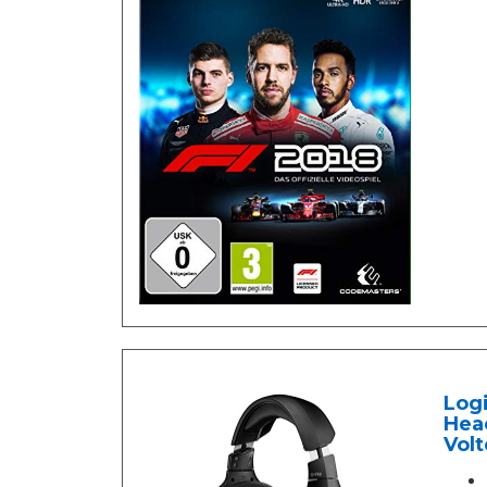
Logi
Hea
Vol