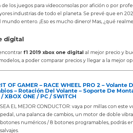
e los juegos para videoconsolas por afición o por profe
res industrias de todo el planeta. Se prevé que en 2020
l mundo entero. ¡Eso es mucho dinero! Mas, ¿qué realm
 digital
 encontrar
f1 2019 xbox one digital
al mejor precio y bu
odelos, a poder comparar precios y llegar a la mejor op
RIT OF GAMER – RACE WHEEL PRO 2 – Volante D
ios – Rotación Del Volante – Soporte De Monta
 / XBOX ONE / PC / SWITCH
SEA EL MEJOR CONDUCTOR: vaya por millas con este vol
pedal, una palanca de cambios, un motor de doble vibrac
botones numéricos / 8 botones programables, podrás en
salvajes.