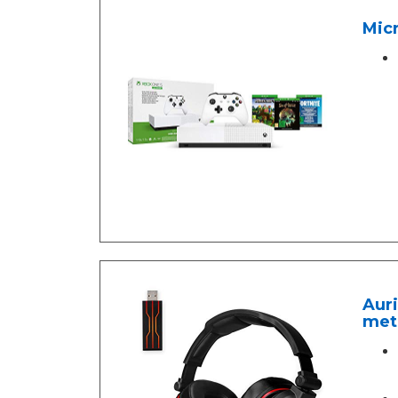
Micr
Auri
meta