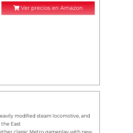
Ver precios en Amazon
heavily modified steam locomotive, and
n the East
gether classic Metro gameplay with new