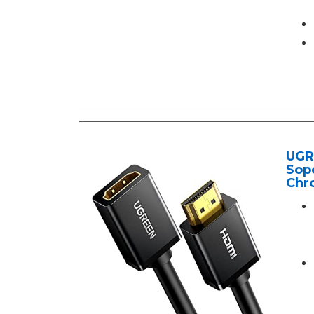
UGR
Sopo
Chro