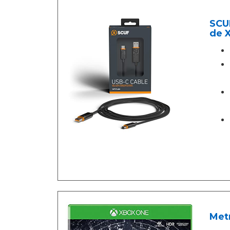
SCU
de 
Metr