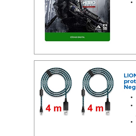
LIO
prot
Neg