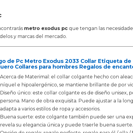
c
ncontrarás
metro exodus pc
que tengan las necesidades
delos y marcas del mercado.
o de Pc Metro Exodus 2033 Collar Etiqueta de
uero Collares para hombres Regalos de encanto
Acerca de Materimal: el collar colgante hecho con aleació
níquel e hipoalergénico, se mantiene brillante de por vid
Diseño único: este collar colgante es de diseño unisex, 
persona. Mano de obra exquisita. Puede ajustar a la lon
adapta a varios estilos de ropa y accesorios.
Buena suerte: este colgante también puede ser una expr
revela su elegancia única y puede traerle buena suerte.
Opción de regalo: regalo perfecto, regalo para él / ella / 