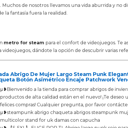
rto. Muchos de nosotros llevamos una vida aburrida y no 
a fantasía fuera la realidad.
en
metro for steam
para el confort de videojuegos. Te 
 videojuegos, dándote la opción de descubrir varias refe
lada Abrigo De Mujer Largo Steam Punk Elegan
queta Botón Asimétrico Encaje Patchwork Ven
μ❥Bienvenido a la tienda para comprar abrigos de invie
productos de alta calidad están en el nuevo! ¡Te deseo u
felices compras! Cualquier pregunta, por favor contáct
μ❥steampunk abrigo chaqueta abrigos steampunk muj
multicolor stand for uk damas con capucha
μ❥ 【S-5XL】 ELIGE POR TI, Abrigo largo punk rojo para na