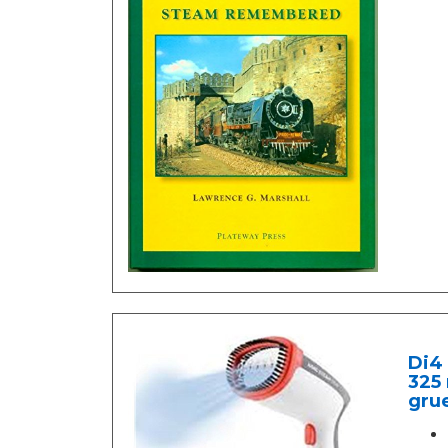
Di4 
325 
gru