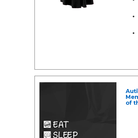
Auti
Mem
of t