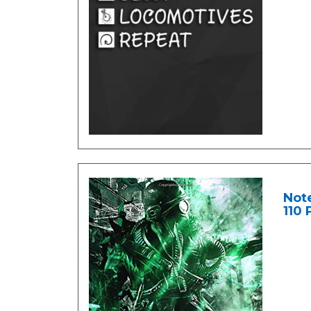
Note
110 