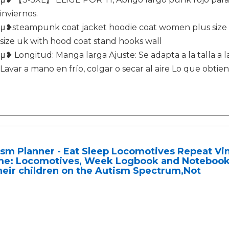
inviernos.
μ❥steampunk coat jacket hoodie coat women plus size 2
size uk with hood coat stand hooks wall
μ❥ Longitud: Manga larga Ajuste: Se adapta a la talla a 
Lavar a mano en frío, colgar o secar al aire Lo que obtien
sm Planner - Eat Sleep Locomotives Repeat Vi
e: Locomotives, Week Logbook and Notebook f
heir children on the Autism Spectrum,Not