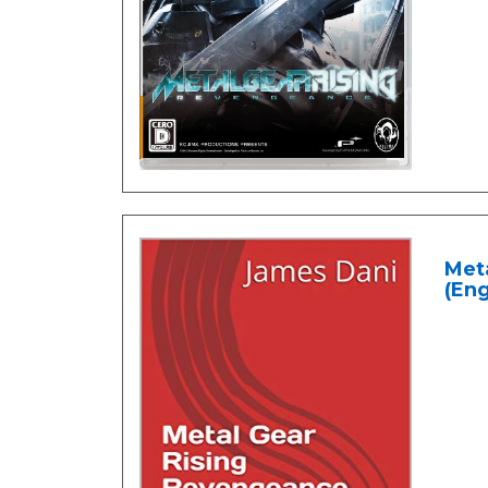
Meta
(Eng