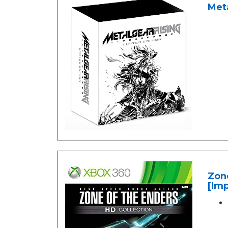
Meta
Zone
[Imp