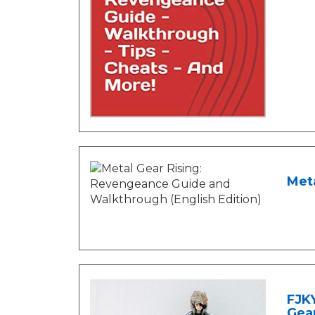
Meta
FJK
Gea