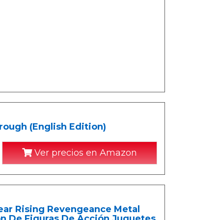
ough (English Edition)
Ver precios en Amazon
ear Rising Revengeance Metal
ón De Figuras De Acción Juguetes