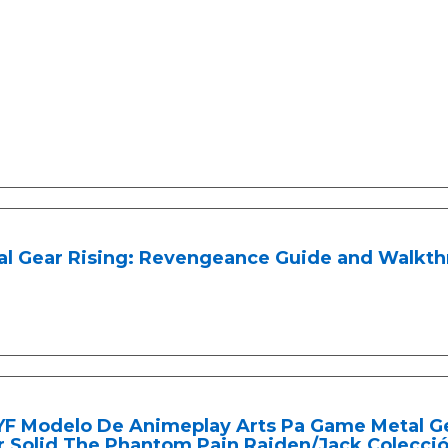
l Gear Rising: Revengeance Guide and Walkthr
YF Modelo De Animeplay Arts Pa Game Metal G
r Solid The Phantom Pain Raiden/Jack Colecci