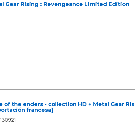
l Gear Rising : Revengeance Limited Edition
 of the enders - collection HD + Metal Gear R
ortación francesa]
130921