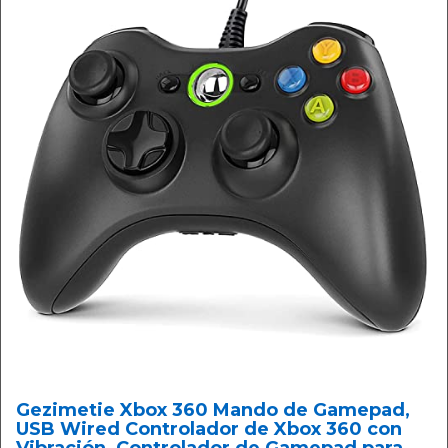
Gezimetie Xbox 360 Mando de Gamepad,
USB Wired Controlador de Xbox 360 con