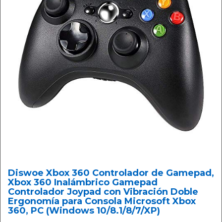
Diswoe Xbox 360 Controlador de Gamepad,
Xbox 360 Inalámbrico Gamepad
Controlador Joypad con Vibración Doble
Ergonomía para Consola Microsoft Xbox
360, PC (Windows 10/8.1/8/7/XP)