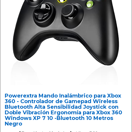
Powerextra Mando Inalámbrico para Xbox
360 - Controlador de Gamepad Wireless
Bluetooth Alta Sensibilidad Joystick con
Doble Vibración Ergonomía para Xbox 360
Windows XP 7 10 -Bluetooth 10 Metros
Negro