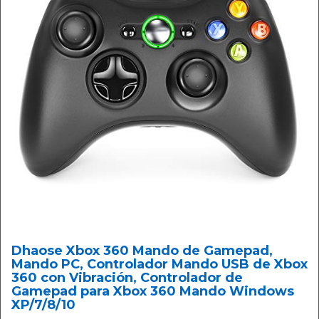
Dhaose Xbox 360 Mando de Gamepad,
Mando PC, Controlador Mando USB de Xbox
360 con Vibración, Controlador de
Gamepad para Xbox 360 Mando Windows
XP/7/8/10