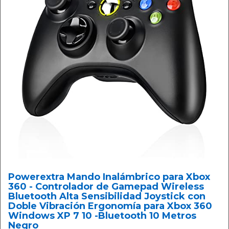
Powerextra Mando Inalámbrico para Xbox
360 - Controlador de Gamepad Wireless
Bluetooth Alta Sensibilidad Joystick con
Doble Vibración Ergonomía para Xbox 360
Windows XP 7 10 -Bluetooth 10 Metros
Negro