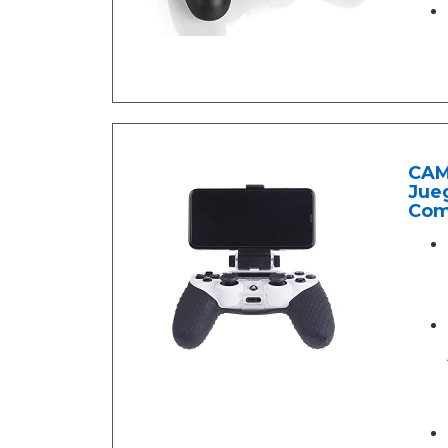
CAMK
Jueg
Com