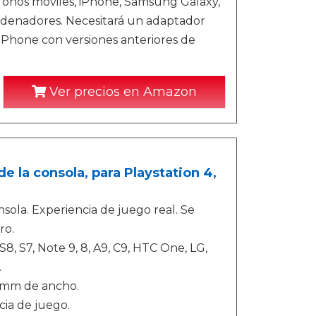
éfonos móviles, iPhone, Samsung Galaxy,
 ordenadores. Necesitará un adaptador
iPhone con versiones anteriores de
Ver precios en Amazon
 la consola, para Playstation 4,
ola. Experiencia de juego real. Se
ro.
, S7, Note 9, 8, A9, C9, HTC One, LG,
.
8 mm de ancho.
cia de juego.