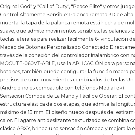
Original God" y "Call of Duty", "Peace Elite" y otros juego
Control Altamente Sensible: Palanca remota 3D de alta pr
muerta, la tapa de la palanca remota está hecha de mold
suave, que admite movimientos sensibles, las palancas i
teclas laterales para realizar fácilmente 6- vinculación d
Mapeo de Botones Personalizado Conectado Directame
través de la conexión del controlador inalámbrico con 
MOCUTE-060VT-ABLE, use la APLICACIÓN para personal
botones, también puede configurar la función macro par
precisos de uno- movimientos combinados de teclas Un
(Android no es compatible con teléfonos MediaTek)
Sensación Cómoda de La Mano y Fácil de Operar: El con
estructura elástica de dos etapas, que admite la longitu
máximo de 13 mm. El diseño hueco después del estiramient
calor. El agarre antideslizante texturizado se combina co
clásico ABXY, brinda una sensación cómoda y mejora la 