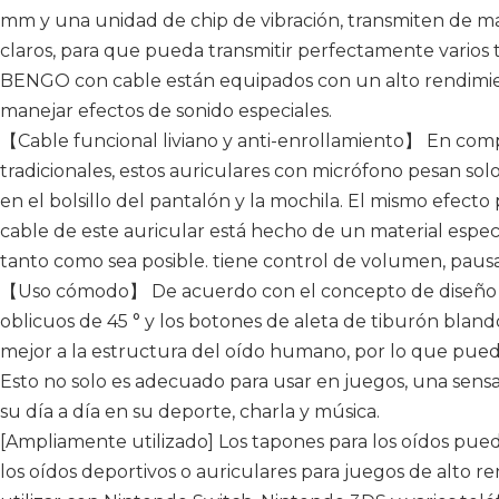
mm y una unidad de chip de vibración, transmiten de m
claros, para que pueda transmitir perfectamente varios t
BENGO con cable están equipados con un alto rendimie
manejar efectos de sonido especiales.
【Cable funcional liviano y anti-enrollamiento】 En comp
tradicionales, estos auriculares con micrófono pesan so
en el bolsillo del pantalón y la mochila. El mismo efecto
cable de este auricular está hecho de un material especi
tanto como sea posible. tiene control de volumen, paus
【Uso cómodo】 De acuerdo con el concepto de diseño er
oblicuos de 45 ° y los botones de aleta de tiburón bla
mejor a la estructura del oído humano, por lo que pued
Esto no solo es adecuado para usar en juegos, una sen
su día a día en su deporte, charla y música.
[Ampliamente utilizado] Los tapones para los oídos pue
los oídos deportivos o auriculares para juegos de alto