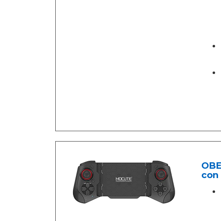
OBES
con 