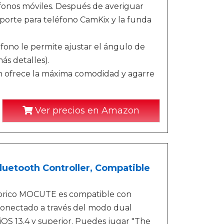
éfonos móviles. Después de averiguar
porte para teléfono CamKix y la funda
o le permite ajustar el ángulo de
ás detalles).
ofrece la máxima comodidad y agarre
Ver precios en Amazon
luetooth Controller, Compatible
ámbrico MOCUTE es compatible con
á conectado a través del modo dual
OS 13.4 y superior. Puedes jugar "The