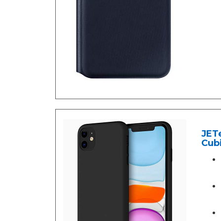
JETe
Cubi