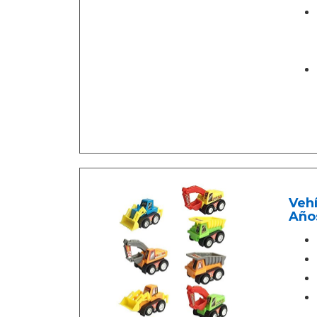
Vehí
Año