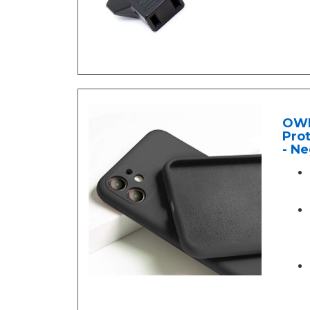
OWM 
Prot
- N