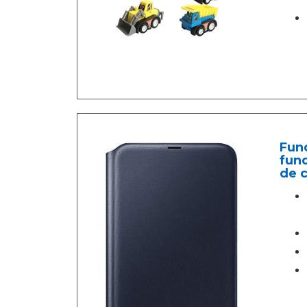
Fund
fund
de c