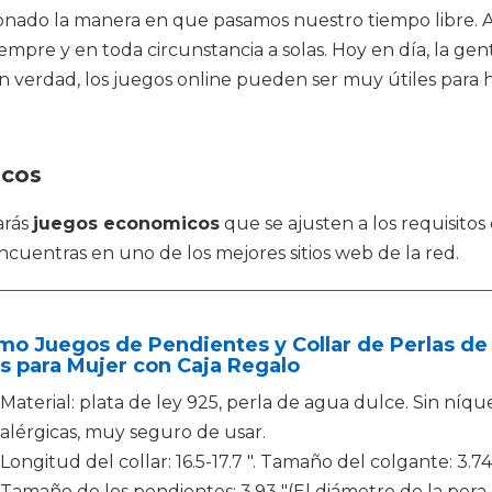
cionado la manera en que pasamos nuestro tiempo libre.
mpre y en toda circunstancia a solas. Hoy en día, la gen
 En verdad, los juegos online pueden ser muy útiles para
icos
arás
juegos economicos
que se ajusten a los requisitos
ncuentras en uno de los mejores sitios web de la red.
o Juegos de Pendientes y Collar de Perlas de 
s para Mujer con Caja Regalo
Material: plata de ley 925, perla de agua dulce. Sin níqu
alérgicas, muy seguro de usar.
Longitud del collar: 16.5-17.7 ". Tamaño del colgante: 3.74"
Tamaño de los pendientes: 3.93 "(El diámetro de la pera e