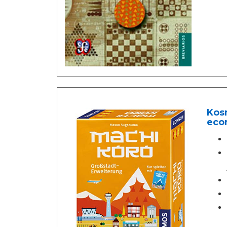
Kos
econ