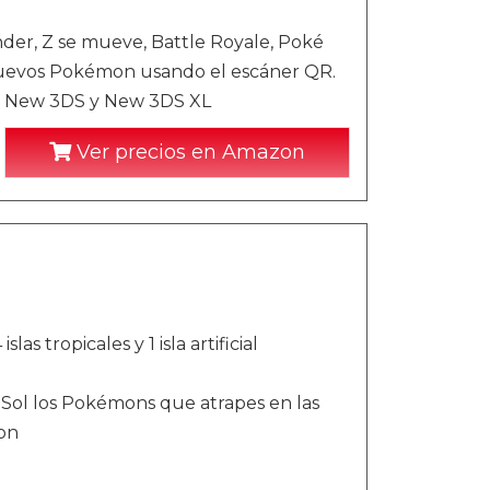
nder, Z se mueve, Battle Royale, Poké
nuevos Pokémon usando el escáner QR.
S, New 3DS y New 3DS XL
Ver precios en Amazon
s tropicales y 1 isla artificial
Sol los Pokémons que atrapes en las
on