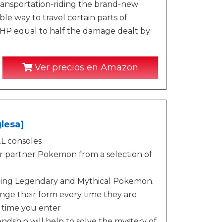
nsportation-riding the brand-new
le way to travel certain parts of
r HP equal to half the damage dealt by
Ver precios en Amazon
lesa]
L consoles
ir partner Pokemon from a selection of
uding Legendary and Mythical Pokemon.
e their form every time they are
y time you enter
dship will help to solve the mystery of