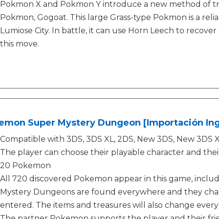
Pokmon X and Pokmon Y introduce a new method of tra
Pokmon, Gogoat. This large Grass-type Pokmon is a reliab
Lumiose City. In battle, it can use Horn Leech to recove
this move.
emon Super Mystery Dungeon [Importación Ing
Compatible with 3DS, 3DS XL, 2DS, New 3DS, New 3DS X
The player can choose their playable character and the
20 Pokemon
All 720 discovered Pokemon appear in this game, incl
Mystery Dungeons are found everywhere and they chang
entered. The items and treasures will also change ever
The partner Pokemon supports the player and their frien