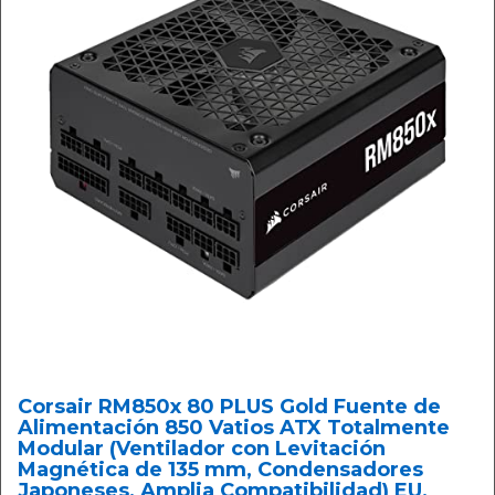
Corsair RM850x 80 PLUS Gold Fuente de
Alimentación 850 Vatios ATX Totalmente
Modular (Ventilador con Levitación
Magnética de 135 mm, Condensadores
Japoneses, Amplia Compatibilidad) EU,