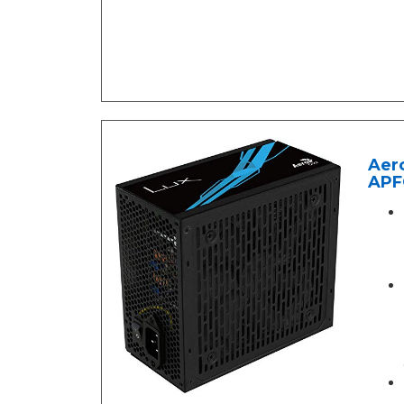
Aer
APF