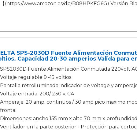
【(https://www.amazon.es/dp/B08HPKFG6G) Versión B
ELTA SPS-2030D Fuente Alimentación Conmutad
oltios. Capacidad 20-30 amperios Valida para e
SPS2030D Fuente Alimentación Conmutada 220volt AC/1
Voltaje regulable 9 -15 voltios
Pantalla retroiluminada indicador de voltage y amperaj
Voltaje entrada: 200/ 230 v. CA
Amperaje: 20 amp. continuos / 30 amp pico maximo mod
frontal
Dimensiones: ancho 155 mm x alto 70 mm x profundidad 
Ventilador en la parte posterior - Protección para cortoc