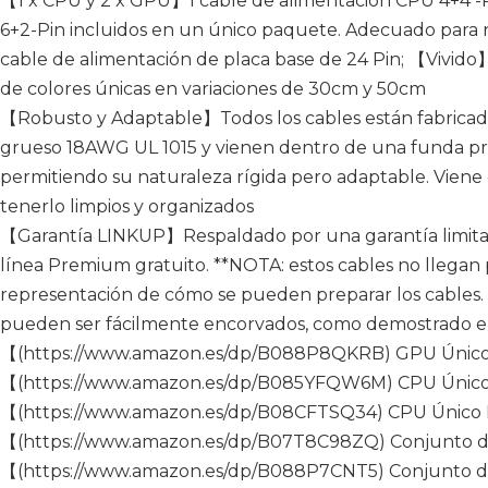
【1 x CPU y 2 x GPU】1 cable de alimentación CPU 4+4 -
6+2-Pin incluidos en un único paquete. Adecuado para
cable de alimentación de placa base de 24 Pin; 【Vivido
de colores únicas en variaciones de 30cm y 50cm
【Robusto y Adaptable】Todos los cables están fabricad
grueso 18AWG UL 1015 y vienen dentro de una funda prot
permitiendo su naturaleza rígida pero adaptable. Viene 
tenerlo limpios y organizados
【Garantía LINKUP】Respaldado por una garantía limita
línea Premium gratuito. **NOTA: estos cables no llegan 
representación de cómo se pueden preparar los cables. 
pueden ser fácilmente encorvados, como demostrado en
【(https://www.amazon.es/dp/B088P8QKRB) GPU Único
【(https://www.amazon.es/dp/B085YFQW6M) CPU Único 
【(https://www.amazon.es/dp/B08CFTSQ34) CPU Único 
【(https://www.amazon.es/dp/B07T8C98ZQ) Conjunto d
【(https://www.amazon.es/dp/B088P7CNT5) Conjunto d