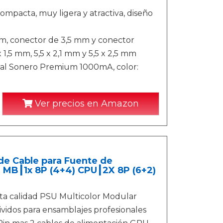
ompacta, muy ligera y atractiva, diseño
mm, conector de 3,5 mm y conector
 x 1,5 mm, 5,5 x 2,1 mm y 5,5 x 2,5 mm
sal Sonero Premium 1000mA, color:
Ver precios en Amazon
de Cable para Fuente de
) MB┃1x 8P (4+4) CPU┃2X 8P (6+2)
a calidad PSU Multicolor Modular
ividos para ensamblajes profesionales