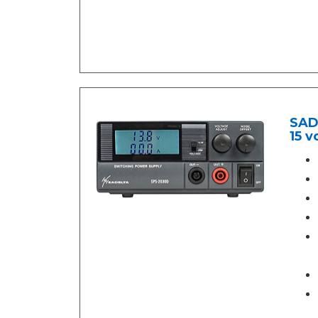
SAD
15 v