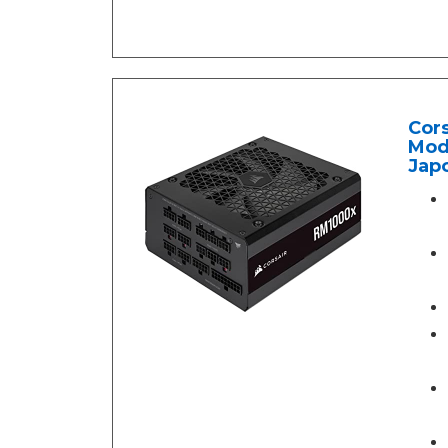
Cor
Mod
Japo