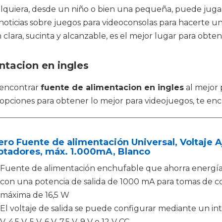
ualquiera, desde un niño o bien una pequeña, puede juga
y noticias sobre juegos para videoconsolas para hacerte u
clara, sucinta y alcanzable, es el mejor lugar para obten
ntacion en ingles
 encontrar
fuente de alimentacion en ingles
al mejor 
 opciones para obtener lo mejor para videojuegos, te en
ro Fuente de alimentación Universal, Voltaje A
ptadores, máx. 1.000mA, Blanco
Fuente de alimentación enchufable que ahorra energía
con una potencia de salida de 1000 mA para tomas de co
máxima de 16,5 W
El voltaje de salida se puede configurar mediante un inte
V, 4,5 V, 5 V, 6 V, 7,5 V, 9 V o 12 V CC