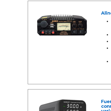
Ali
Fuen
conm