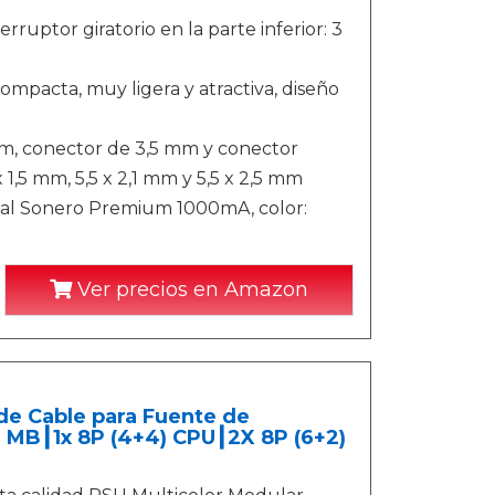
rruptor giratorio en la parte inferior: 3
ompacta, muy ligera y atractiva, diseño
mm, conector de 3,5 mm y conector
 x 1,5 mm, 5,5 x 2,1 mm y 5,5 x 2,5 mm
sal Sonero Premium 1000mA, color:
Ver precios en Amazon
de Cable para Fuente de
) MB┃1x 8P (4+4) CPU┃2X 8P (6+2)