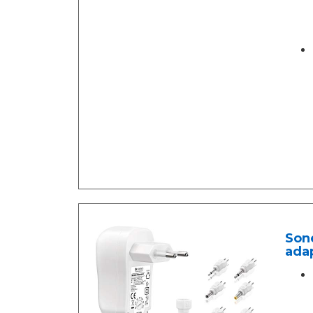
Sone
ada