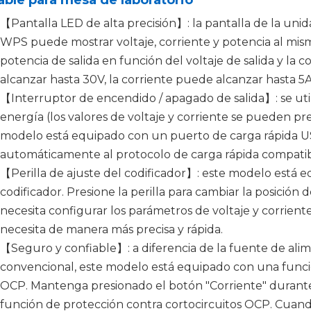
able para mesa de laboratorio
【Pantalla LED de alta precisión】: la pantalla de la unid
WPS puede mostrar voltaje, corriente y potencia al mi
potencia de salida en función del voltaje de salida y la co
alcanzar hasta 30V, la corriente puede alcanzar hasta 5
【Interruptor de encendido / apagado de salida】: se util
energía (los valores de voltaje y corriente se pueden prea
modelo está equipado con un puerto de carga rápida U
automáticamente al protocolo de carga rápida compatible
【Perilla de ajuste del codificador】: este modelo está e
codificador. Presione la perilla para cambiar la posición d
necesita configurar los parámetros de voltaje y corrient
necesita de manera más precisa y rápida.
【Seguro y confiable】: a diferencia de la fuente de a
convencional, este modelo está equipado con una funció
OCP. Mantenga presionado el botón "Corriente" durante 
función de protección contra cortocircuitos OCP. Cuan