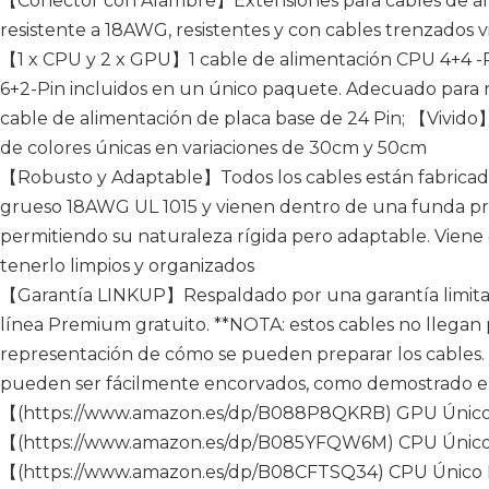
【Conector con Alambre】Extensiones para cables de alt
resistente a 18AWG, resistentes y con cables trenzados v
【1 x CPU y 2 x GPU】1 cable de alimentación CPU 4+4 -
6+2-Pin incluidos en un único paquete. Adecuado para
cable de alimentación de placa base de 24 Pin; 【Vivido
de colores únicas en variaciones de 30cm y 50cm
【Robusto y Adaptable】Todos los cables están fabricad
grueso 18AWG UL 1015 y vienen dentro de una funda prot
permitiendo su naturaleza rígida pero adaptable. Viene 
tenerlo limpios y organizados
【Garantía LINKUP】Respaldado por una garantía limita
línea Premium gratuito. **NOTA: estos cables no llegan 
representación de cómo se pueden preparar los cables. 
pueden ser fácilmente encorvados, como demostrado en
【(https://www.amazon.es/dp/B088P8QKRB) GPU Único
【(https://www.amazon.es/dp/B085YFQW6M) CPU Único 
【(https://www.amazon.es/dp/B08CFTSQ34) CPU Único 