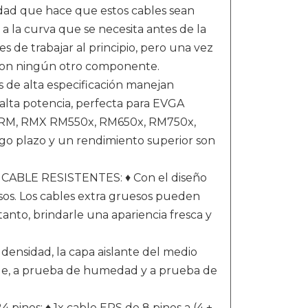
idad que hace que estos cables sean
e a la curva que se necesita antes de la
es de trabajar al principio, pero una vez
r con ningún otro componente.
de alta especificación manejan
alta potencia, perfecta para EVGA
, RM, RMX RM550x, RM650x, RM750x,
rgo plazo y un rendimiento superior son
BLE RESISTENTES: ♦ Con el diseño
uesos. Los cables extra gruesos pueden
 tanto, brindarle una apariencia fresca y
ensidad, la capa aislante del medio
stible, a prueba de humedad y a prueba de
pines; ♦ 1x cable EPS de 8 pines a (4 +