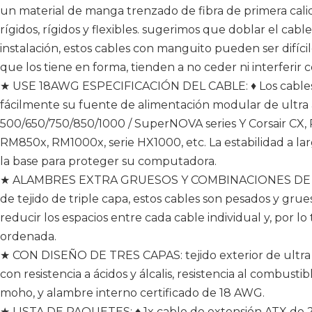
un material de manga trenzado de fibra de primera cal
rígidos, rígidos y flexibles. sugerimos que doblar el cabl
instalación, estos cables con manguito pueden ser difícil
que los tiene en forma, tienden a no ceder ni interferi
★ USE 18AWG ESPECIFICACIÓN DEL CABLE: ♦ Los cables 
fácilmente su fuente de alimentación modular de ultra 
500/650/750/850/1000 / SuperNOVA series Y Corsair CX
RM850x, RM1000x, serie HX1000, etc. La estabilidad a la
la base para proteger su computadora.
★ ALAMBRES EXTRA GRUESOS Y COMBINACIONES DE CA
de tejido de triple capa, estos cables son pesados ​​y gr
reducir los espacios entre cada cable individual y, por lo
ordenada.
★ CON DISEÑO DE TRES CAPAS: tejido exterior de ultra d
con resistencia a ácidos y álcalis, resistencia al combu
moho, y alambre interno certificado de 18 AWG.
★ LISTA DE PAQUETES: ♦ 1x cable de extensión ATX de 24 