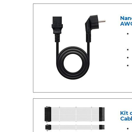
Nano
AWG
Kit 
Cabl