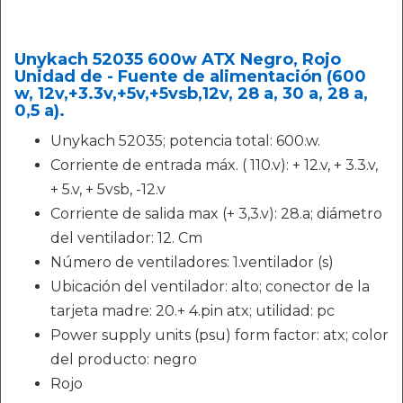
Unykach 52035 600w ATX Negro, Rojo
Unidad de - Fuente de alimentación (600
w, 12v,+3.3v,+5v,+5vsb,12v, 28 a, 30 a, 28 a,
0,5 a).
Unykach 52035; potencia total: 600.w.
Corriente de entrada máx. ( 110.v): + 12.v, + 3.3.v,
+ 5.v, + 5vsb, -12.v
Corriente de salida max (+ 3,3.v): 28.a; diámetro
del ventilador: 12. Cm
Número de ventiladores: 1.ventilador (s)
Ubicación del ventilador: alto; conector de la
tarjeta madre: 20.+ 4.pin atx; utilidad: pc
Power supply units (psu) form factor: atx; color
del producto: negro
Rojo