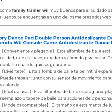
s como
family trainer wii
muy buenos para el cuidado de
juegos, te encuentras en uno de los mejores sitios web
tory Dance Pad Double Person Antideslizante 
tendo Wii Console Game Antideslizante Dance 
【Conveniente y plegable】 Esta alfombra de baile está 
calidad, que es suave, duradero y cómodo para bailar. Dis
doblarlo cuando quieras guardarlo.
【Diviértete】 Esta alfombra de baile te permitirá experime
Puede trabajar junto con su sensor de movimiento para 
y colorida.
【Fácil de usar】 Esta alfombra de baile es plug-and-play
reemplazo o tapete de baile para acciones de 2 persona
【Modelos compatibles】 El tamaño de esta manta de jue
pequeño, se puede plegar y almacenar, y no ocupará de