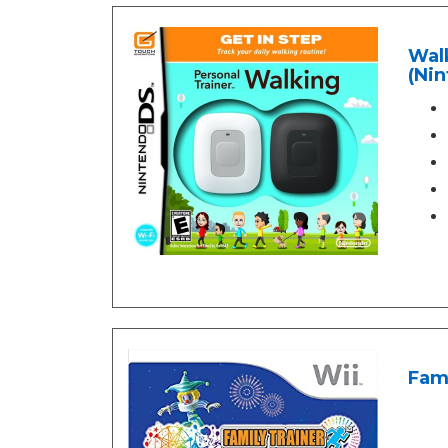
Walk
(Nin
Fami