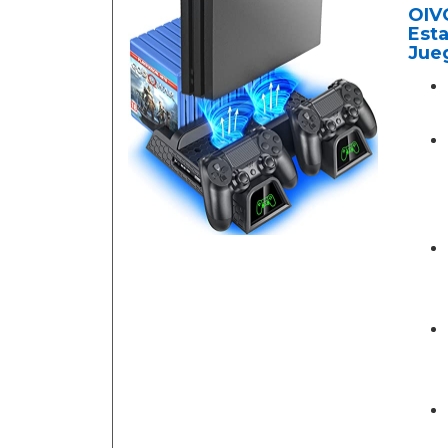
OIVO
Est
Jue