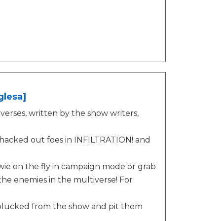
glesa]
erses, written by the show writers,
 whacked out foes in INFILTRATION! and
ie on the fly in campaign mode or grab
he enemies in the multiverse! For
rs plucked from the show and pit them