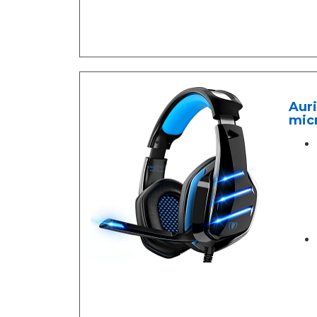
Auri
micr