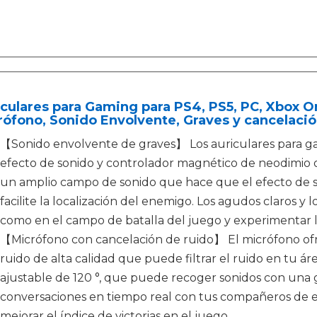
culares para Gaming para PS4, PS5, PC, Xbox O
ófono, Sonido Envolvente, Graves y cancelaci
【Sonido envolvente de graves】 Los auriculares para ga
efecto de sonido y controlador magnético de neodimio 
un amplio campo de sonido que hace que el efecto de so
facilite la localización del enemigo. Los agudos claros y 
como en el campo de batalla del juego y experimentar 
【Micrófono con cancelación de ruido】 El micrófono of
ruido de alta calidad que puede filtrar el ruido en tu á
ajustable de 120 °, que puede recoger sonidos con una g
conversaciones en tiempo real con tus compañeros de eq
mejorar el índice de victorias en el juego.