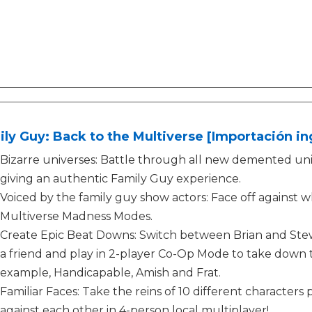
ly Guy: Back to the Multiverse [Importación in
Bizarre universes: Battle through all new demented univ
giving an authentic Family Guy experience.
Voiced by the family guy show actors: Face off against
Multiverse Madness Modes.
Create Epic Beat Downs: Switch between Brian and Stew
a friend and play in 2-player Co-Op Mode to take down t
example, Handicapable, Amish and Frat.
Familiar Faces: Take the reins of 10 different characte
against each other in 4-person local multiplayer!