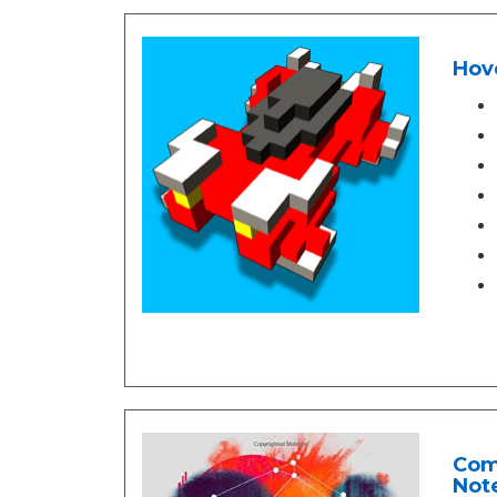
Hove
Comp
Note