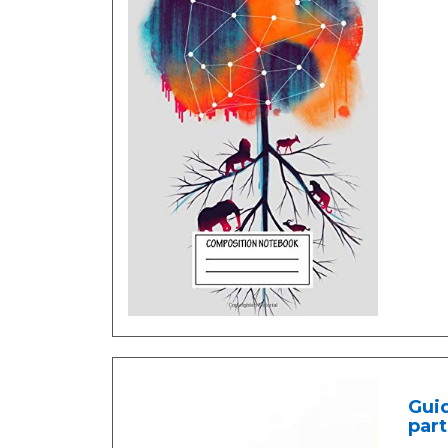
Guid
part