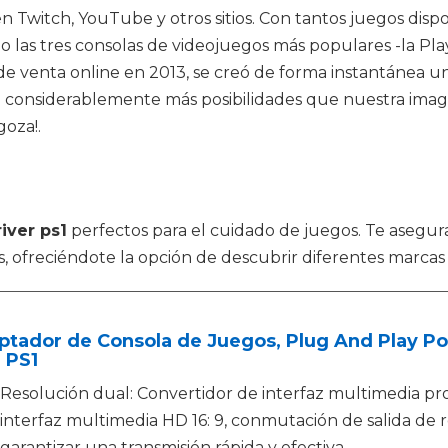
 en Twitch, YouTube y otros sitios. Con tantos juegos di
 las tres consolas de videojuegos más populares -la Pla
s de venta online en 2013, se creó de forma instantánea u
n considerablemente más posibilidades que nuestra imagi
goza!.
iver ps1
perfectos para el cuidado de juegos. Te asegur
, ofreciéndote la opción de descubrir diferentes marcas
tador de Consola de Juegos, Plug And Play Por
 PS1
Resolución dual: Convertidor de interfaz multimedia pr
interfaz multimedia HD 16: 9, conmutación de salida de re
garantizar una transmisión rápida y efectiva.