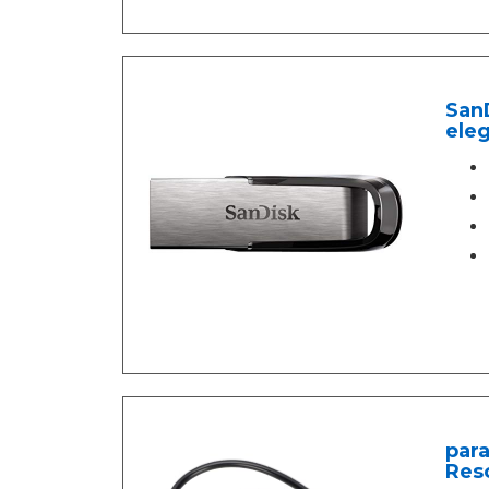
SanD
eleg
para
Reso