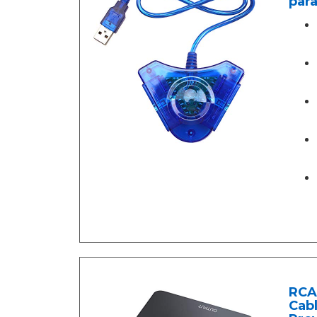
par
RCA
Cab