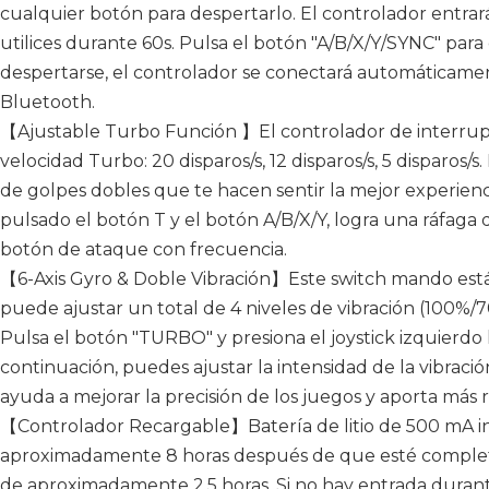
cualquier botón para despertarlo. El controlador entr
utilices durante 60s. Pulsa el botón "A/B/X/Y/SYNC" par
despertarse, el controlador se conectará automáticamen
Bluetooth.
【Ajustable Turbo Función 】El controlador de interrupt
velocidad Turbo: 20 disparos/s, 12 disparos/s, 5 disparos/s
de golpes dobles que te hacen sentir la mejor experie
pulsado el botón T y el botón A/B/X/Y, logra una ráfaga 
botón de ataque con frecuencia.
【6-Axis Gyro & Doble Vibración】Este switch mando est
puede ajustar un total de 4 niveles de vibración (100%
Pulsa el botón "TURBO" y presiona el joystick izquierdo h
continuación, puedes ajustar la intensidad de la vibración
ayuda a mejorar la precisión de los juegos y aporta más r
【Controlador Recargable】Batería de litio de 500 mA i
aproximadamente 8 horas después de que esté complet
de aproximadamente 2.5 horas. Si no hay entrada durant