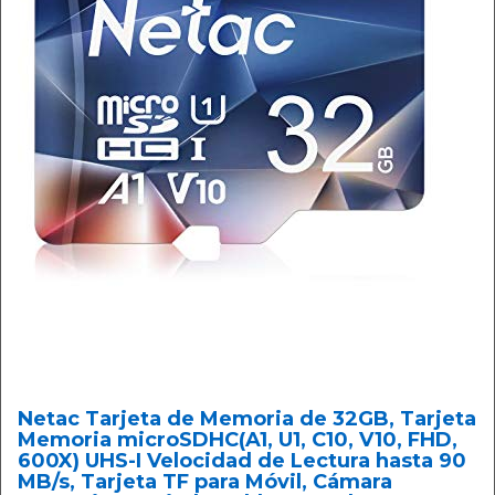
Netac Tarjeta de Memoria de 32GB, Tarjeta
Memoria microSDHC(A1, U1, C10, V10, FHD,
600X) UHS-I Velocidad de Lectura hasta 90
MB/s, Tarjeta TF para Móvil, Cámara