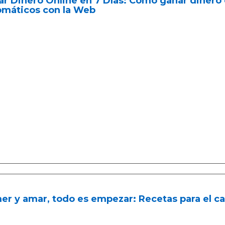
r Dinero Online en 7 Dìas: Cómo ganar dinero e
omáticos con la Web
r y amar, todo es empezar: Recetas para el c