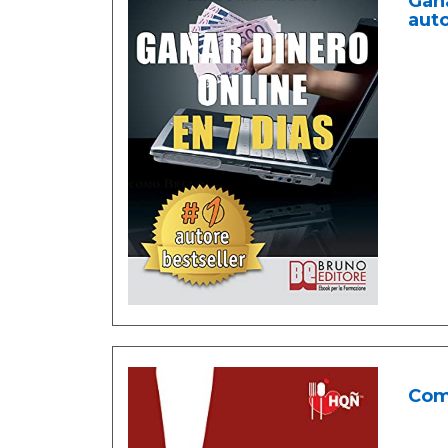
Gana
aut
Come