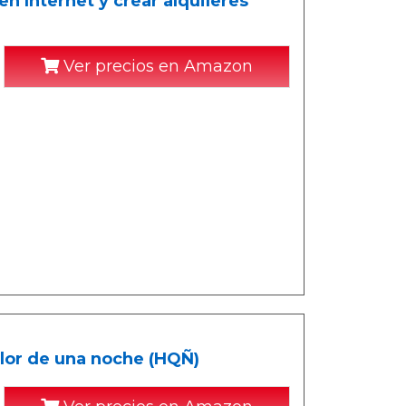
n Internet y crear alquileres
Ver precios en Amazon
alor de una noche (HQÑ)