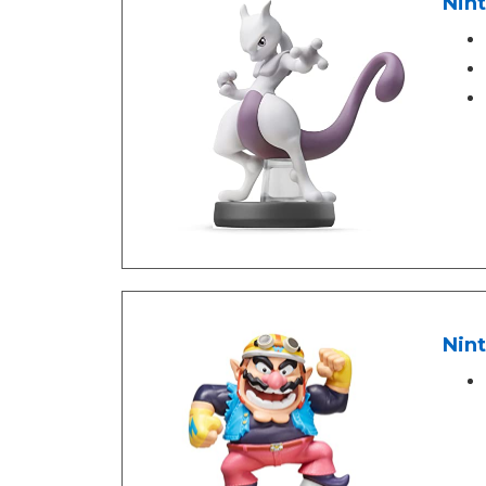
Nin
Nint