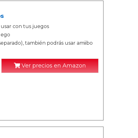
os
s usar con tus juegos
uego
 separado), también podrás usar amiibo
Ver precios en Amazon