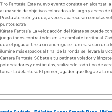
Tiro Fantasía: Este nuevo evento consiste en alcanzar l
a una serie de objetivos colocados a lo largo y ancho de 
Presta atención ya que, a veces, aparecerán cometas vol
puntos extra
Kárate Fantasía: La veloz acción del Kárate se puede co
juego todos-contra-todos en un combate territorial. Ca
que el jugador tire a un enemigo se iluminará con una l
ilumine más espacios al final de la ronda, se llevará la vic
Carrera Fantasía: Súbete a tu patinete volador y lánzat
potenciadores y obstáculos, realizando todo tipo de acr
tomar la delantera. El primer jugador que llegue a la me
endo Switch - Edición Super Smash Bros. Ulti