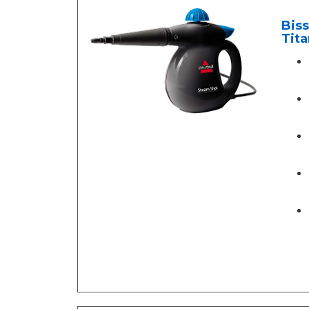
Biss
Tita