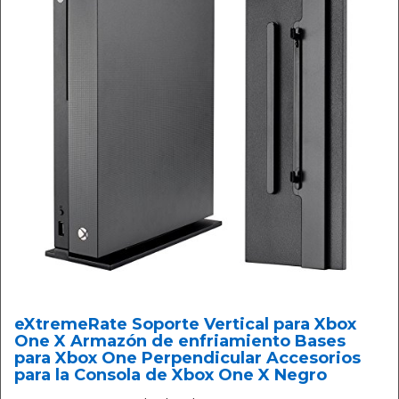
eXtremeRate Soporte Vertical para Xbox
One X Armazón de enfriamiento Bases
para Xbox One Perpendicular Accesorios
para la Consola de Xbox One X Negro