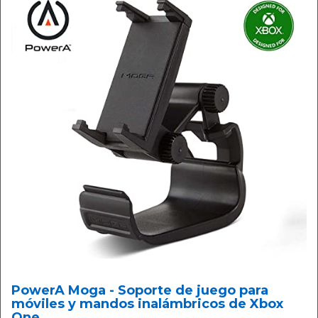
PowerA Moga - Soporte de juego para
móviles y mandos inalámbricos de Xbox
One