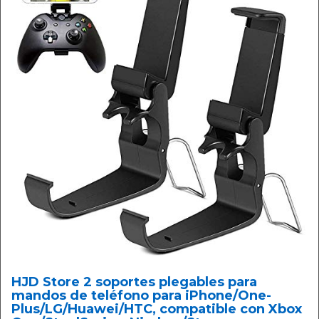
HJD Store 2 soportes plegables para
mandos de teléfono para iPhone/One-
Plus/LG/Huawei/HTC, compatible con Xbox