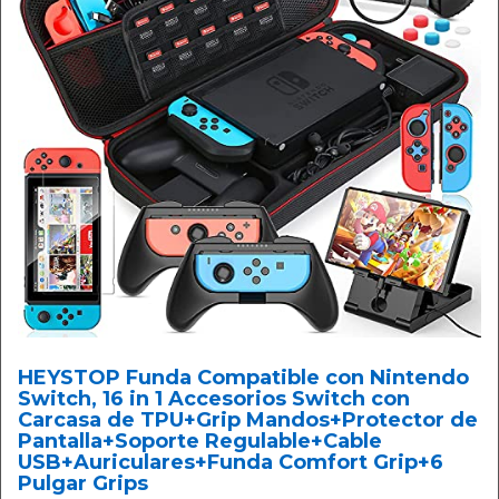
HEYSTOP Funda Compatible con Nintendo
Switch, 16 in 1 Accesorios Switch con
Carcasa de TPU+Grip Mandos+Protector de
Pantalla+Soporte Regulable+Cable
USB+Auriculares+Funda Comfort Grip+6
Pulgar Grips