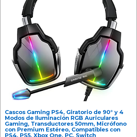
Cascos Gaming PS4, Giratorio de 90° y 4
Modos de Iluminación RGB Auriculares
Gaming, Transductores 50mm, Micrófono
con Premium Estéreo, Compatibles con
PS4, PS5, Xbox One, PC, Switch