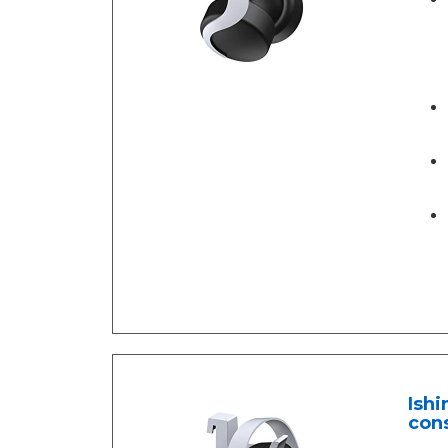
Ishi
cons