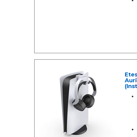
Etes
Auri
(Ins