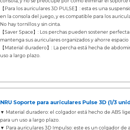
consola, y no se preocupe por cómo eliminar el soporte 
【Para los auriculares 3D PULSE】: esta es una suspens
en la consola del juego, y es compatible para los auricul
No hay tornillos y sin cinta.
【Saver Space】: Los perchas pueden sostener perfecta
mantenga sus auriculares organizados y ahorre espacio 
【Material duradero】: La percha está hecha de abdominal
uso a largo plazo.
RU Soporte para auriculares Pulse 3D (1/3 unida
▼ Material duradero: el colgador está hecho de ABS lig
para un uso a largo plazo.
▼ Para auriculares 3D Impulso: este es un colgador de 