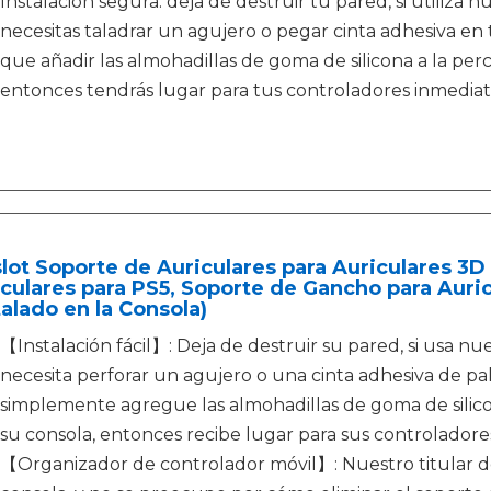
Instalación segura: deja de destruir tu pared, si utiliza 
necesitas taladrar un agujero o pegar cinta adhesiva en t
que añadir las almohadillas de goma de silicona a la per
entonces tendrás lugar para tus controladores inmediatam
lot Soporte de Auriculares para Auriculares 3D
culares para PS5, Soporte de Gancho para Auric
talado en la Consola)
【Instalación fácil】: Deja de destruir su pared, si usa nue
necesita perforar un agujero o una cinta adhesiva de pal
simplemente agregue las almohadillas de goma de silico
su consola, entonces recibe lugar para sus controladore
【Organizador de controlador móvil】: Nuestro titular d