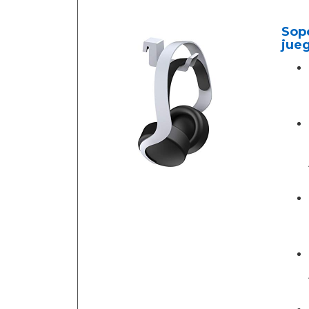
Sopo
jueg