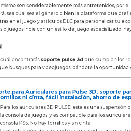
imismo son considerablemente más entretenidos, por el 
, sea cual sea el género o bien la plataforma que prefier
as en el juego y artículos DLC para personalizar tu expe
s o juegos indie con un estilo de juego especializado, ha
d
l cuál encontrarás
soporte pulse 3d
que cumplan los req
o que busques para videojuegos, dándote la oportunidad 
rte para Auriculares para Pulse 3D, soporte par
tornillos ni cinta, fácil instalación, ahorro de es
Para los auriculares 3D PULSE: esta es una suspensión
la consola de juegos, y es compatible para los auricular
consola PS5. No hay tornillos y sin cinta.
Fácil instalación: deja de destruir su pared, si usa nuestr