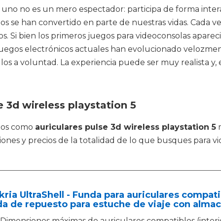
no no es un mero espectador: participa de forma intera
gos se han convertido en parte de nuestras vidas. Cada v
 Si bien los primeros juegos para videoconsolas apareci
 juegos electrónicos actuales han evolucionado velozme
os a voluntad. La experiencia puede ser muy realista y, 
e 3d wireless playstation 5
tos como
auriculares pulse 3d wireless playstation 5
m
nes y precios de la totalidad de lo que busques para vi
ria UltraShell - Funda para auriculares compat
a de repuesto para estuche de viaje con almac
Dimensiones máximas de auriculares compatibles (interior