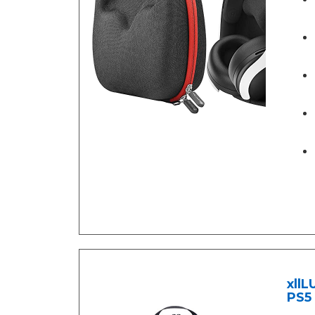
xllL
PS5 