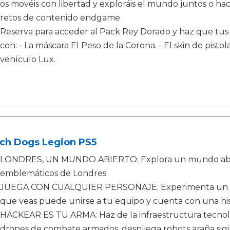
os movéis con libertad y exploráis el mundo juntos o hac
retos de contenido endgame
Reserva para acceder al Pack Rey Dorado y haz que tus 
con: - La máscara El Peso de la Corona. - El skin de pisto
vehículo Lux.
ch Dogs Legion PS5
LONDRES, UN MUNDO ABIERTO: Explora un mundo abiert
emblemáticos de Londres
JUEGA CON CUALQUIER PERSONAJE: Experimenta un gam
que veas puede unirse a tu equipo y cuenta con una hist
HACKEAR ES TU ARMA: Haz de la infraestructura tecnol
drones de combate armados, despliega robots araña sigi