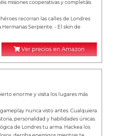
éis misiones cooperativas y completáis
héroes recorran las calles de Londres
la Hermanas Serpiente. - El skin de
Ver precios en Amazon
o enorme y visita los lugares más
eplay nunca visto antes. Cualquiera
oria, personalidad y habilidades únicas.
ógica de Londres tu arma. Hackea los
losos, derriba enemigos mientras te