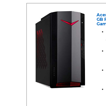
Acer
GB R
Gam