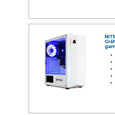
NITR
Gráf
gami