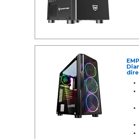
EMP
Diam
dir