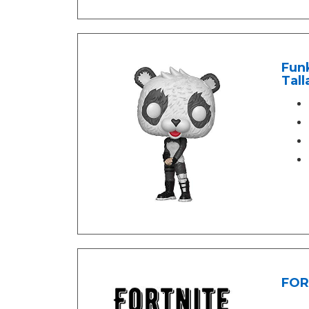
Funk
Tall
FORT