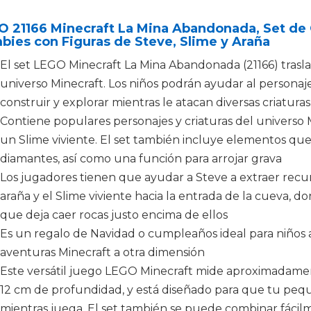
 21166 Minecraft La Mina Abandonada, Set de 
ies con Figuras de Steve, Slime y Araña
El set LEGO Minecraft La Mina Abandonada (21166) traslad
universo Minecraft. Los niños podrán ayudar al personaje
construir y explorar mientras le atacan diversas criaturas
Contiene populares personajes y criaturas del universo 
un Slime viviente. El set también incluye elementos que
diamantes, así como una función para arrojar grava
Los jugadores tienen que ayudar a Steve a extraer recurso
araña y el Slime viviente hacia la entrada de la cueva, 
que deja caer rocas justo encima de ellos
Es un regalo de Navidad o cumpleaños ideal para niños a
aventuras Minecraft a otra dimensión
Este versátil juego LEGO Minecraft mide aproximadamen
12 cm de profundidad, y está diseñado para que tu peque
mientras juega. El set también se puede combinar fáci