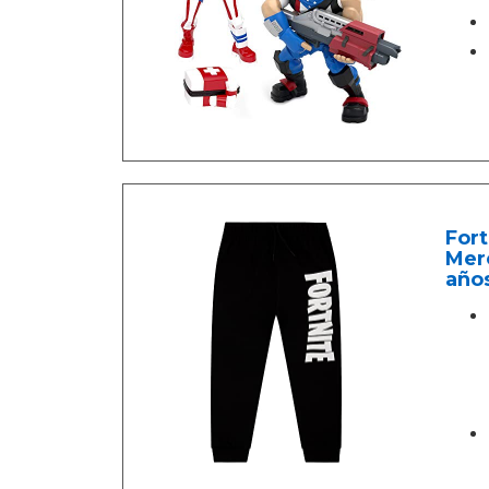
Fort
Merc
año