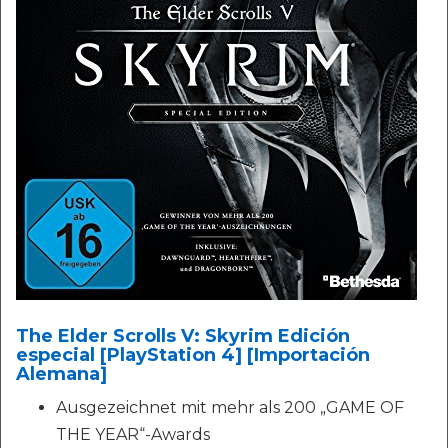
The Elder Scrolls V: Skyrim Edición
especial [PlayStation 4] [Importación
Alemana]
Ausgezeichnet mit mehr als 200 „GAME OF
THE YEAR“-Awards