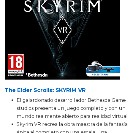
The Elder Scrolls: SKYRIM VR
El galardonado desarrollador Bethesda Game
studios presenta un juego completo y con un
mundo realmente abierto para realidad virtual
Skyrim VR recrea la obra maestra de la fantasía
épica al completo con una escala, una