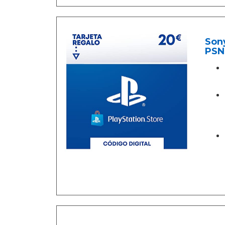
Sony
PSN