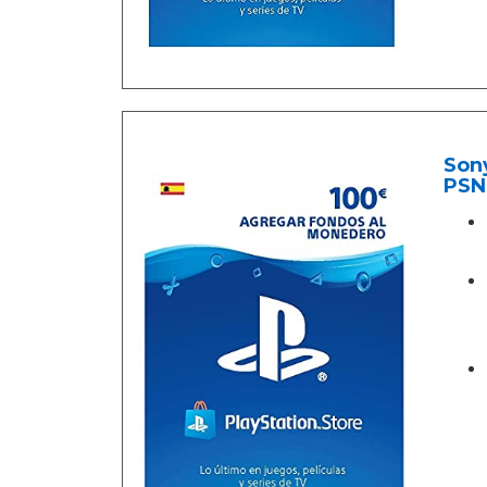
Sony
PSN