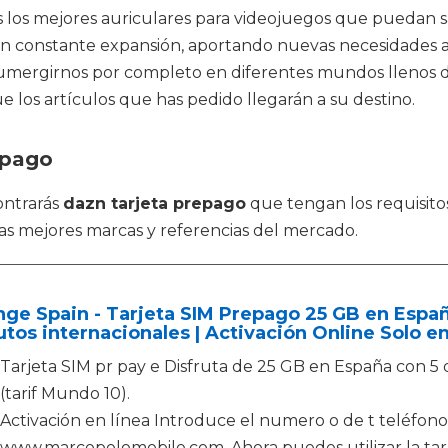
s los mejores auriculares para videojuegos que puedan sa
n constante expansión, aportando nuevas necesidades a 
umergirnos por completo en diferentes mundos llenos d
e los artículos que has pedido llegarán a su destino.
epago
ontrarás
dazn tarjeta prepago
que tengan los requisit
as mejores marcas y referencias del mercado.
ge Spain - Tarjeta SIM Prepago 25 GB en España
tos internacionales | Activación Online Solo
Tarjeta SIM pr pay e Disfruta de 25 GB en España con 5 d
(tarif Mundo 10).
Activación en línea Introduce el numero o de t teléfono 
www.marcopolomobile.com. Ahora puedes utilizar la tar