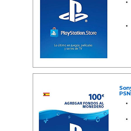
Sony
PSN