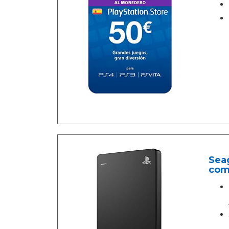
Seag
com